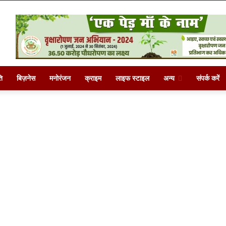
ि
बिज़नेस
मनोरंजन
क्राइम
लाइफ स्टाइल
अन्य
संपर्क करें