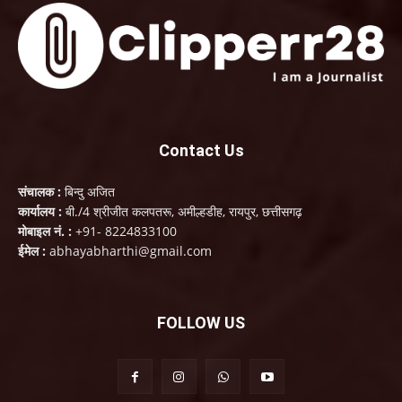
Contact Us
संचालक :
बिन्दु अजित
कार्यालय :
बी./4 श्रीजीत कलपतरू, अमील्हडीह, रायपुर, छत्तीसगढ़
मोबाइल नं. :
+91- 8224833100
ईमेल :
abhayabharthi@gmail.com
FOLLOW US