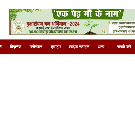
ि
बिज़नेस
मनोरंजन
क्राइम
लाइफ स्टाइल
अन्य
संपर्क करें