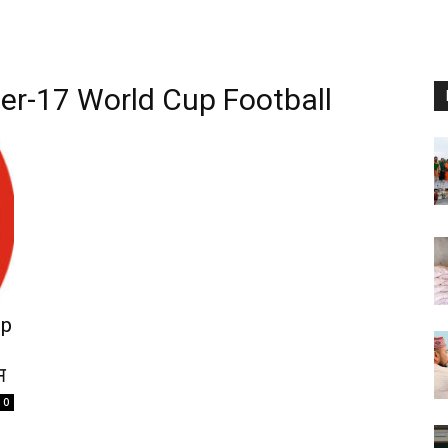
r-17 World Cup Football
up
म
0