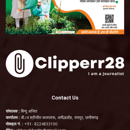
Contact Us
संचालक :
बिन्दु अजित
कार्यालय :
बी./4 श्रीजीत कलपतरू, अमील्हडीह, रायपुर, छत्तीसगढ़
मोबाइल नं. :
+91- 8224833100