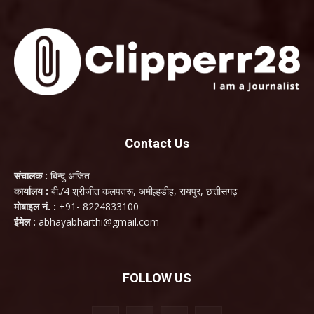
Contact Us
संचालक :
बिन्दु अजित
कार्यालय :
बी./4 श्रीजीत कलपतरू, अमील्हडीह, रायपुर, छत्तीसगढ़
मोबाइल नं. :
+91- 8224833100
ईमेल :
abhayabharthi@gmail.com
FOLLOW US