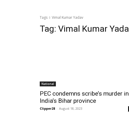
Tags
Vimal Kumar Yadav
Tag:
Vimal Kumar Yada
National
PEC condemns scribe’s murder in
India’s Bihar province
Clipper28
-
August 18, 2023