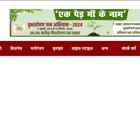
ि
बिज़नेस
मनोरंजन
क्राइम
लाइफ स्टाइल
अन्य
संपर्क करें