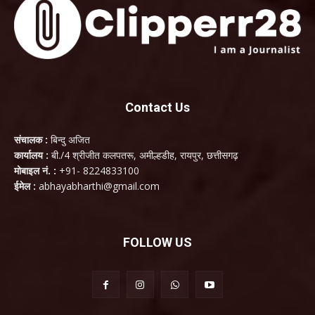
Contact Us
संचालक :
बिन्दु अजित
कार्यालय :
बी./4 श्रीजीत कलपतरू, अमील्हडीह, रायपुर, छत्तीसगढ़
मोबाइल नं. :
+91- 8224833100
ईमेल :
abhayabharthi@gmail.com
FOLLOW US