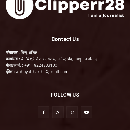
Contact Us
संचालक :
बिन्दु अजित
कार्यालय :
बी./4 श्रीजीत कलपतरू, अमील्हडीह, रायपुर, छत्तीसगढ़
मोबाइल नं. :
+91- 8224833100
ईमेल :
abhayabharthi@gmail.com
FOLLOW US