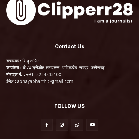
Contact Us
संचालक :
बिन्दु अजित
कार्यालय :
बी./4 श्रीजीत कलपतरू, अमील्हडीह, रायपुर, छत्तीसगढ़
मोबाइल नं. :
+91- 8224833100
ईमेल :
abhayabharthi@gmail.com
FOLLOW US