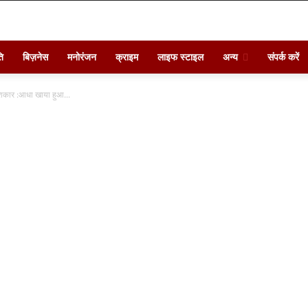
ि
बिज़नेस
मनोरंजन
क्राइम
लाइफ स्टाइल
अन्य
संपर्क करें
शिकार :आधा खाया हुआ...