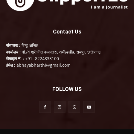
Contact Us
संचालक :
बिन्दु अजित
कार्यालय :
बी./4 श्रीजीत कलपतरू, अमील्हडीह, रायपुर, छत्तीसगढ़
मोबाइल नं. :
+91- 8224833100
ईमेल :
abhayabharthi@gmail.com
FOLLOW US