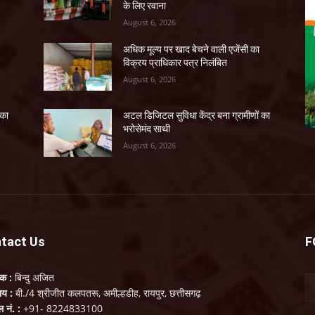
के लिए रवाना
August 6, 2026
अधिक मूल्य पर खाद बेचने वाली एजेंसी का
विक्रय प्राधिकार पत्र निलंबित
August 6, 2026
 का
अटल डिजिटल सुविधा केंद्र बना ग्रामीणों का
भरोसेमंद साथी
August 6, 2026
tact Us
F
लक :
बिन्दु अजित
ालय :
बी./4 श्रीजीत कलपतरू, अमील्हडीह, रायपुर, छत्तीसगढ़
ल नं. :
+91- 8224833100