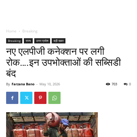
Home
Breaking
Breaking
राज्य
उत्तर प्रदेश
बड़ी खबर
नए एलपीजी कनेक्शन पर लगी
रोक….इन उपभोक्ताओं की सब्सिडी
बंद
By
Farzana Bano
-
May 10, 2026
703
0