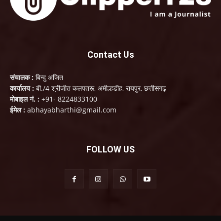
Contact Us
संचालक :
बिन्दु अजित
कार्यालय :
बी./4 श्रीजीत कलपतरू, अमील्हडीह, रायपुर, छत्तीसगढ़
मोबाइल नं. :
+91- 8224833100
ईमेल :
abhayabharthi@gmail.com
FOLLOW US