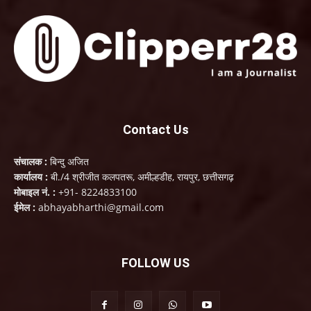
Contact Us
संचालक :
बिन्दु अजित
कार्यालय :
बी./4 श्रीजीत कलपतरू, अमील्हडीह, रायपुर, छत्तीसगढ़
मोबाइल नं. :
+91- 8224833100
ईमेल :
abhayabharthi@gmail.com
FOLLOW US