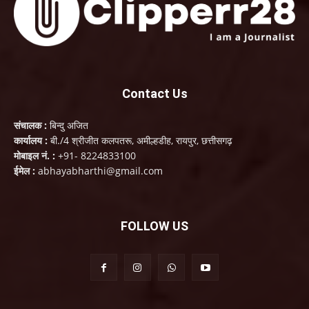
Contact Us
संचालक :
बिन्दु अजित
कार्यालय :
बी./4 श्रीजीत कलपतरू, अमील्हडीह, रायपुर, छत्तीसगढ़
मोबाइल नं. :
+91- 8224833100
ईमेल :
abhayabharthi@gmail.com
FOLLOW US