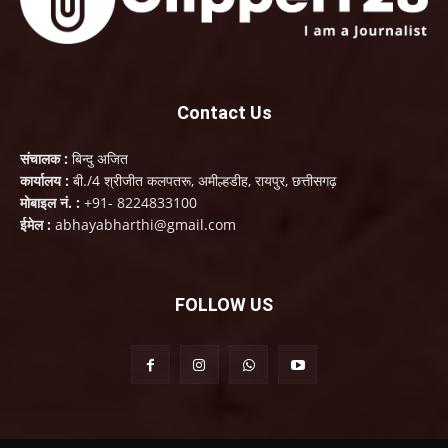
Contact Us
संचालक :
बिन्दु अजित
कार्यालय :
बी./4 श्रीजीत कलपतरू, अमील्हडीह, रायपुर, छत्तीसगढ़
मोबाइल नं. :
+91- 8224833100
ईमेल :
abhayabharthi@gmail.com
FOLLOW US