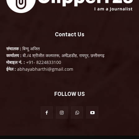
Contact Us
संचालक :
बिन्दु अजित
कार्यालय :
बी./4 श्रीजीत कलपतरू, अमील्हडीह, रायपुर, छत्तीसगढ़
मोबाइल नं. :
+91- 8224833100
ईमेल :
abhayabharthi@gmail.com
FOLLOW US