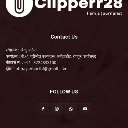
Contact Us
संचालक :
बिन्दु अजित
कार्यालय :
बी./4 श्रीजीत कलपतरू, अमील्हडीह, रायपुर, छत्तीसगढ़
मोबाइल नं. :
+91- 8224833100
ईमेल :
abhayabharthi@gmail.com
FOLLOW US