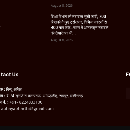
August 8, 2026
शिक्षा विभाग की तबादला सूची जारी, 700
शिक्षको के हुए ट्रांसफर, विभिन्न कारणों से
े
400 नाम रुके…चरण में ऑनलाइन तबादले
की तैयारी पर भी...
August 8, 2026
tact Us
F
लक :
बिन्दु अजित
ालय :
बी./4 श्रीजीत कलपतरू, अमील्हडीह, रायपुर, छत्तीसगढ़
ल नं. :
+91- 8224833100
:
abhayabharthi@gmail.com