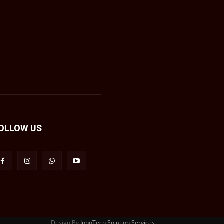
OLLOW US
Design By
InnoTech Solution Services