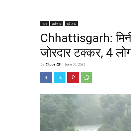
राज्य
छत्तीसगढ़
बड़ी खबर
Chhattisgarh: मिन
जोरदार टक्कर, 4 ल
By
Clipper28
-
June 30, 2023