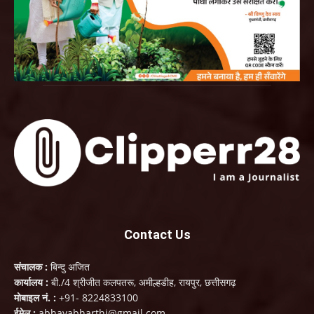
Contact Us
संचालक :
बिन्दु अजित
कार्यालय :
बी./4 श्रीजीत कलपतरू, अमील्हडीह, रायपुर, छत्तीसगढ़
मोबाइल नं. :
+91- 8224833100
ईमेल :
abhayabharthi@gmail.com