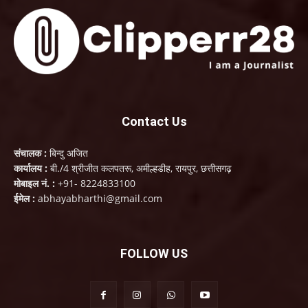
Contact Us
संचालक :
बिन्दु अजित
कार्यालय :
बी./4 श्रीजीत कलपतरू, अमील्हडीह, रायपुर, छत्तीसगढ़
मोबाइल नं. :
+91- 8224833100
ईमेल :
abhayabharthi@gmail.com
FOLLOW US