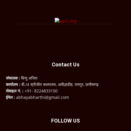
Contact Us
संचालक :
बिन्दु अजित
कार्यालय :
बी./4 श्रीजीत कलपतरू, अमील्हडीह, रायपुर, छत्तीसगढ़
मोबाइल नं. :
+91- 8224833100
ईमेल :
abhayabharthi@gmail.com
FOLLOW US