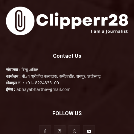
Contact Us
संचालक :
बिन्दु अजित
कार्यालय :
बी./4 श्रीजीत कलपतरू, अमील्हडीह, रायपुर, छत्तीसगढ़
मोबाइल नं. :
+91- 8224833100
ईमेल :
abhayabharthi@gmail.com
FOLLOW US