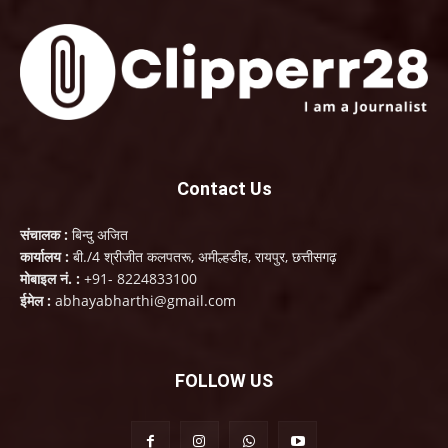
Contact Us
संचालक :
बिन्दु अजित
कार्यालय :
बी./4 श्रीजीत कलपतरू, अमील्हडीह, रायपुर, छत्तीसगढ़
मोबाइल नं. :
+91- 8224833100
ईमेल :
abhayabharthi@gmail.com
FOLLOW US