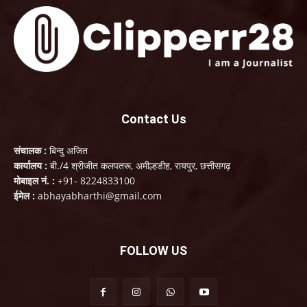
Contact Us
संचालक :
बिन्दु अजित
कार्यालय :
बी./4 श्रीजीत कलपतरू, अमील्हडीह, रायपुर, छत्तीसगढ़
मोबाइल नं. :
+91- 8224833100
ईमेल :
abhayabharthi@gmail.com
FOLLOW US