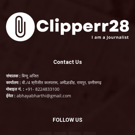
Contact Us
संचालक :
बिन्दु अजित
कार्यालय :
बी./4 श्रीजीत कलपतरू, अमील्हडीह, रायपुर, छत्तीसगढ़
मोबाइल नं. :
+91- 8224833100
ईमेल :
abhayabharthi@gmail.com
FOLLOW US