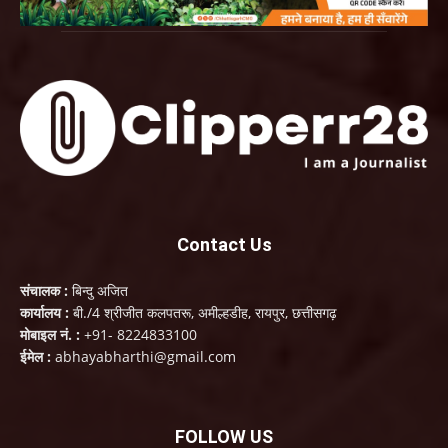
Contact Us
संचालक :
बिन्दु अजित
कार्यालय :
बी./4 श्रीजीत कलपतरू, अमील्हडीह, रायपुर, छत्तीसगढ़
मोबाइल नं. :
+91- 8224833100
ईमेल :
abhayabharthi@gmail.com
FOLLOW US