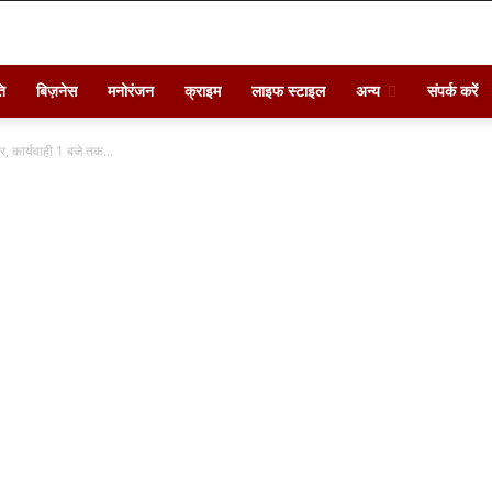
ि
बिज़नेस
मनोरंजन
क्राइम
लाइफ स्टाइल
अन्य
संपर्क करें
र, कार्यवाही 1 बजे तक...