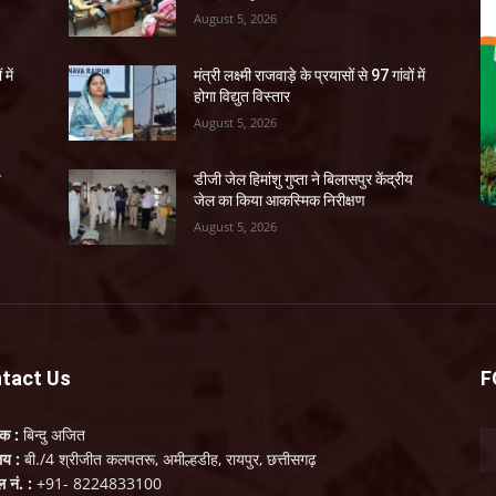
August 5, 2026
 में
मंत्री लक्ष्मी राजवाड़े के प्रयासों से 97 गांवों में
होगा विद्युत विस्तार
August 5, 2026
य
डीजी जेल हिमांशु गुप्ता ने बिलासपुर केंद्रीय
जेल का किया आकस्मिक निरीक्षण
August 5, 2026
tact Us
F
लक :
बिन्दु अजित
ालय :
बी./4 श्रीजीत कलपतरू, अमील्हडीह, रायपुर, छत्तीसगढ़
ल नं. :
+91- 8224833100