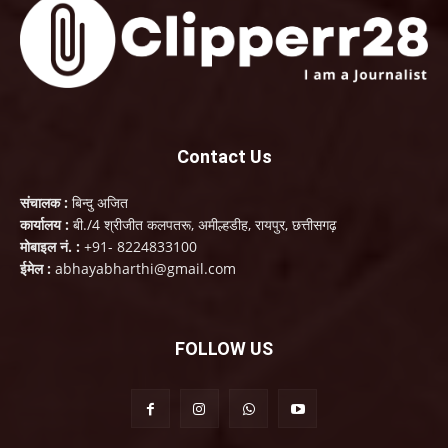
Contact Us
संचालक :
बिन्दु अजित
कार्यालय :
बी./4 श्रीजीत कलपतरू, अमील्हडीह, रायपुर, छत्तीसगढ़
मोबाइल नं. :
+91- 8224833100
ईमेल :
abhayabharthi@gmail.com
FOLLOW US