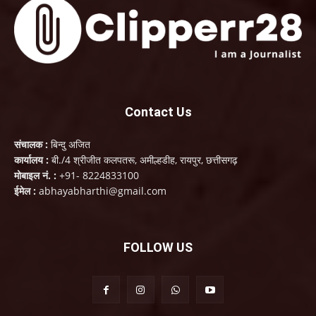
Contact Us
संचालक :
बिन्दु अजित
कार्यालय :
बी./4 श्रीजीत कलपतरू, अमील्हडीह, रायपुर, छत्तीसगढ़
मोबाइल नं. :
+91- 8224833100
ईमेल :
abhayabharthi@gmail.com
FOLLOW US