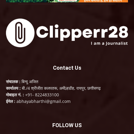
Contact Us
संचालक :
बिन्दु अजित
कार्यालय :
बी./4 श्रीजीत कलपतरू, अमील्हडीह, रायपुर, छत्तीसगढ़
मोबाइल नं. :
+91- 8224833100
ईमेल :
abhayabharthi@gmail.com
FOLLOW US