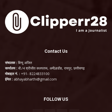
Contact Us
संचालक :
बिन्दु अजित
कार्यालय :
बी./4 श्रीजीत कलपतरू, अमील्हडीह, रायपुर, छत्तीसगढ़
मोबाइल नं. :
+91- 8224833100
ईमेल :
abhayabharthi@gmail.com
FOLLOW US