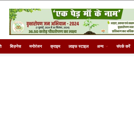
ि
बिज़नेस
मनोरंजन
क्राइम
लाइफ स्टाइल
अन्य
संपर्क करें