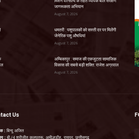
ण
मिशन वात्सल्य के तहत व्यापक बाल संरक्षण
जागरूकता अभियान
August 7, 2026
ी
धमतरी : पशुपालकों को सस्ती दर पर मिलेंगी
जेनेरिक पशु औषधियां
August 7, 2026
क
अम्बिकापुर : समाज की एकजुटता सामाजिक
ाल
विकास की सबसे बड़ी शक्ति: राजेश अग्रवाल
August 7, 2026
tact Us
F
लक :
बिन्दु अजित
ालय :
बी./4 श्रीजीत कलपतरू, अमील्हडीह, रायपुर, छत्तीसगढ़