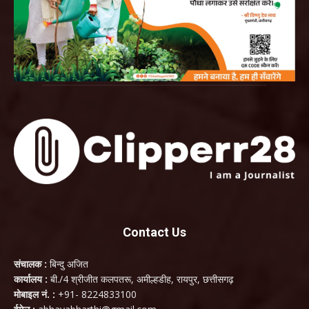
Contact Us
संचालक :
बिन्दु अजित
कार्यालय :
बी./4 श्रीजीत कलपतरू, अमील्हडीह, रायपुर, छत्तीसगढ़
मोबाइल नं. :
+91- 8224833100