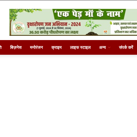
ि
बिज़नेस
मनोरंजन
क्राइम
लाइफ स्टाइल
अन्य
संपर्क करें