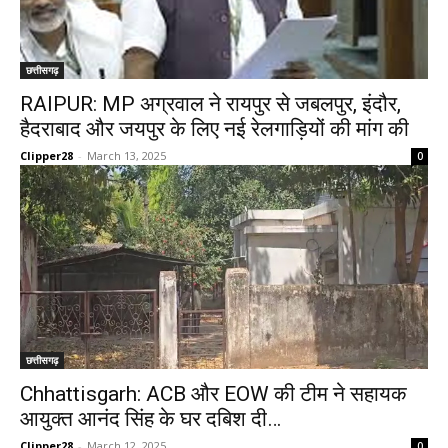
छत्तीसगढ़
RAIPUR: MP अग्रवाल ने रायपुर से जबलपुर, इंदौर,
हैदराबाद और जयपुर के लिए नई रेलगाड़ियों की मांग की
Clipper28
-
March 13, 2025
0
छत्तीसगढ़
Chhattisgarh: ACB और EOW की टीम ने सहायक
आयुक्त आनंद सिंह के घर दबिश दी…
Clipper28
-
March 12, 2025
0