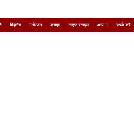
ि
बिज़नेस
मनोरंजन
क्राइम
लाइफ स्टाइल
अन्य
संपर्क करें