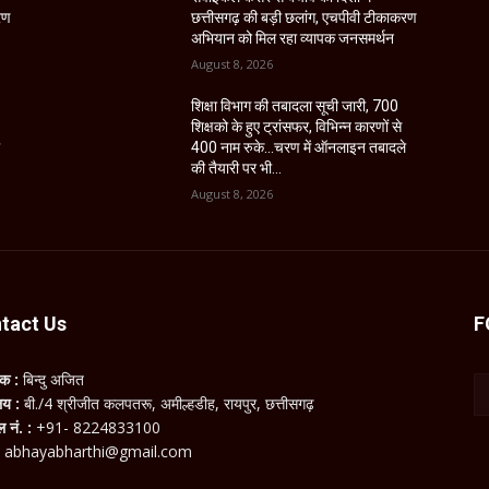
रण
छत्तीसगढ़ की बड़ी छलांग, एचपीवी टीकाकरण
अभियान को मिल रहा व्यापक जनसमर्थन
August 8, 2026
शिक्षा विभाग की तबादला सूची जारी, 700
शिक्षको के हुए ट्रांसफर, विभिन्न कारणों से
े
400 नाम रुके…चरण में ऑनलाइन तबादले
की तैयारी पर भी...
August 8, 2026
tact Us
F
लक :
बिन्दु अजित
ालय :
बी./4 श्रीजीत कलपतरू, अमील्हडीह, रायपुर, छत्तीसगढ़
ल नं. :
+91- 8224833100
:
abhayabharthi@gmail.com