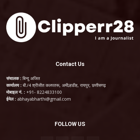
Contact Us
संचालक :
बिन्दु अजित
कार्यालय :
बी./4 श्रीजीत कलपतरू, अमील्हडीह, रायपुर, छत्तीसगढ़
मोबाइल नं. :
+91- 8224833100
ईमेल :
abhayabharthi@gmail.com
FOLLOW US