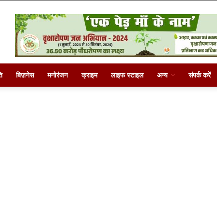
ि
बिज़नेस
मनोरंजन
क्राइम
लाइफ स्टाइल
अन्य
संपर्क करें