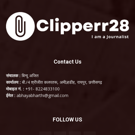
Contact Us
संचालक :
बिन्दु अजित
कार्यालय :
बी./4 श्रीजीत कलपतरू, अमील्हडीह, रायपुर, छत्तीसगढ़
मोबाइल नं. :
+91- 8224833100
ईमेल :
abhayabharthi@gmail.com
FOLLOW US