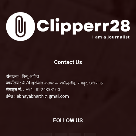
Contact Us
संचालक :
बिन्दु अजित
कार्यालय :
बी./4 श्रीजीत कलपतरू, अमील्हडीह, रायपुर, छत्तीसगढ़
मोबाइल नं. :
+91- 8224833100
ईमेल :
abhayabharthi@gmail.com
FOLLOW US