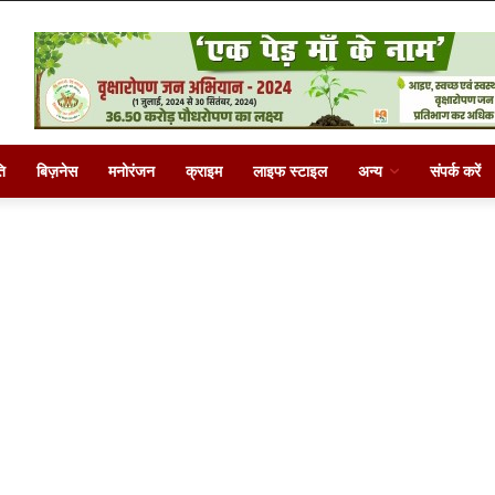
ि
बिज़नेस
मनोरंजन
क्राइम
लाइफ स्टाइल
अन्य
संपर्क करें