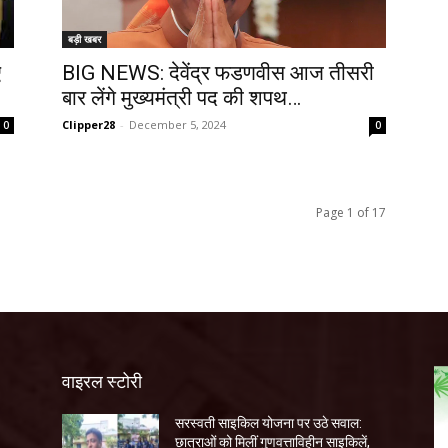
बड़ी खबर
ए
BIG NEWS: देवेंद्र फडणवीस आज तीसरी
बार लेंगे मुख्यमंत्री पद की शपथ…
Clipper28
-
December 5, 2024
0
0
Page 1 of 17
वाइरल स्टोरी
सरस्वती साइकिल योजना पर उठे सवाल:
छात्राओं को मिलीं गुणवत्ताविहीन साइकिलें,