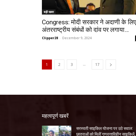
बड़ी खबर
Congress: मोदी सरकार ने अदाणी के लि
अंतरराष्ट्रीय संबंधों को दांव पर लगाया…
Clipper28
-
December 9, 2024
...
1
2
3
17
महत्वपूर्ण खबरें
सरस्वती साइकिल योजना पर उठे सवाल:
छात्राओं को मिलीं गुणवत्ताविहीन साइकिलें,