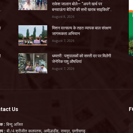
राकेश जालान बोले— “अपने खर्च पर
..
बनवाऊंगा बेटियों की सभी खराब साइकिलें”..
August 8, 2026
ण
मिशन वात्सल्य के तहत व्यापक बाल संरक्षण
जागरूकता अभियान
August 7, 2026
ी
धमतरी : पशुपालकों को सस्ती दर पर मिलेंगी
जेनेरिक पशु औषधियां
August 7, 2026
tact Us
F
लक :
बिन्दु अजित
ालय :
बी./4 श्रीजीत कलपतरू, अमील्हडीह, रायपुर, छत्तीसगढ़