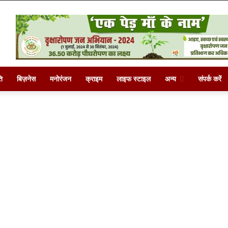
ि
बिज़नेस
मनोरंजन
क्राइम
लाइफ स्टाइल
अन्य
संपर्क करें