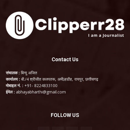
Contact Us
संचालक :
बिन्दु अजित
कार्यालय :
बी./4 श्रीजीत कलपतरू, अमील्हडीह, रायपुर, छत्तीसगढ़
मोबाइल नं. :
+91- 8224833100
ईमेल :
abhayabharthi@gmail.com
FOLLOW US