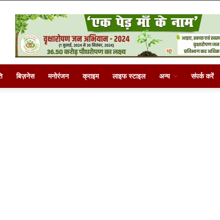
ि
बिज़नेस
मनोरंजन
क्राइम
लाइफ स्टाइल
अन्य
संपर्क करें