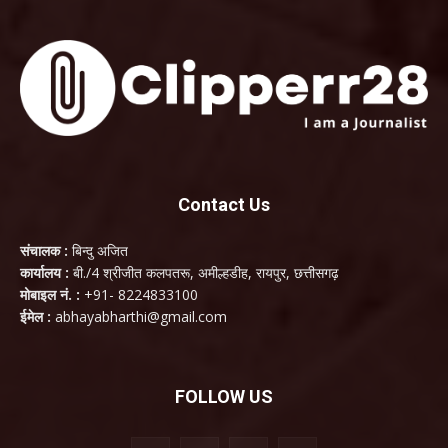
Contact Us
संचालक :
बिन्दु अजित
कार्यालय :
बी./4 श्रीजीत कलपतरू, अमील्हडीह, रायपुर, छत्तीसगढ़
मोबाइल नं. :
+91- 8224833100
ईमेल :
abhayabharthi@gmail.com
FOLLOW US