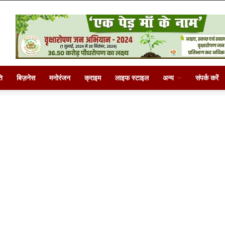
ि
बिज़नेस
मनोरंजन
क्राइम
लाइफ स्टाइल
अन्य
संपर्क करें