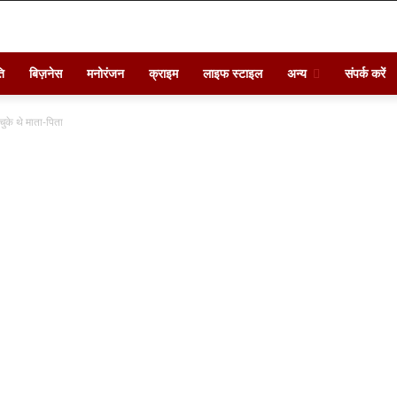
ि
बिज़नेस
मनोरंजन
क्राइम
लाइफ स्टाइल
अन्य
संपर्क करें
 चुके थे माता-पिता