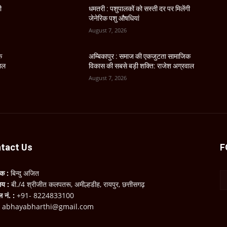
ी
धमतरी : पशुपालकों को सस्ती दर पर मिलेंगी
जेनेरिक पशु औषधियां
August 7, 2026
क
अम्बिकापुर : समाज की एकजुटता सामाजिक
वाल
विकास की सबसे बड़ी शक्ति: राजेश अग्रवाल
August 7, 2026
tact Us
F
लक :
बिन्दु अजित
ालय :
बी./4 श्रीजीत कलपतरू, अमील्हडीह, रायपुर, छत्तीसगढ़
ल नं. :
+91- 8224833100
:
abhayabharthi@gmail.com