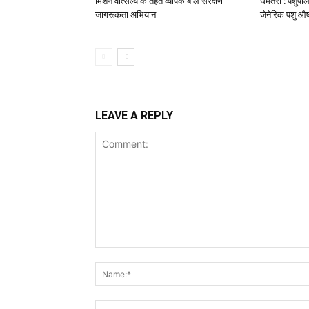
मिशन वात्सल्य के तहत व्यापक बाल संरक्षण
धमतरी : पशुपाल
जागरूकता अभियान
जेनेरिक पशु औष
LEAVE A REPLY