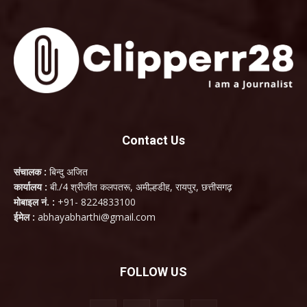
Contact Us
संचालक :
बिन्दु अजित
कार्यालय :
बी./4 श्रीजीत कलपतरू, अमील्हडीह, रायपुर, छत्तीसगढ़
मोबाइल नं. :
+91- 8224833100
ईमेल :
abhayabharthi@gmail.com
FOLLOW US